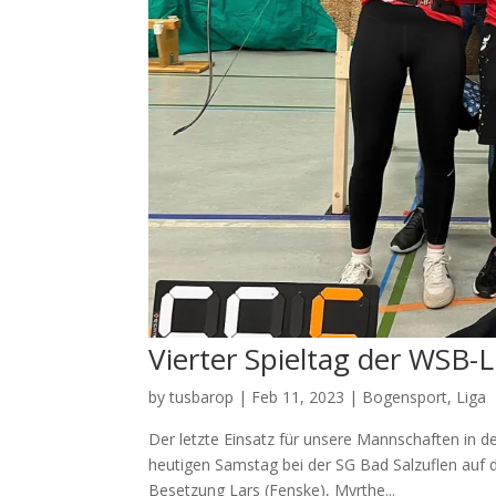
Vierter Spieltag der WSB-
by
tusbarop
|
Feb 11, 2023
|
Bogensport
,
Liga
Der letzte Einsatz für unsere Mannschaften in 
heutigen Samstag bei der SG Bad Salzuflen auf 
Besetzung Lars (Fenske), Myrthe...