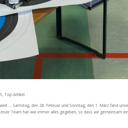
t
,
Top-Artikel
it … Samstag, den 28. Februar und Sonntag, den 1. März fand unse
Unser Team hat wie immer alles gegeben, so dass wir gemeinsam ei