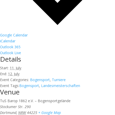
Google Calendar
iCalendar
Outlook 365
Outlook Live
Details
Start:
11. July
End:
12. July
Event Categories:
Bogensport
,
Turniere
Event Tags:
Bogensport
,
Landesmeisterschaften
Venue
TuS Barop 1862 e.V. – Bogensportgelände
Stockumer Str. 290
Dortmund
,
NRW
44225
+ Google Map