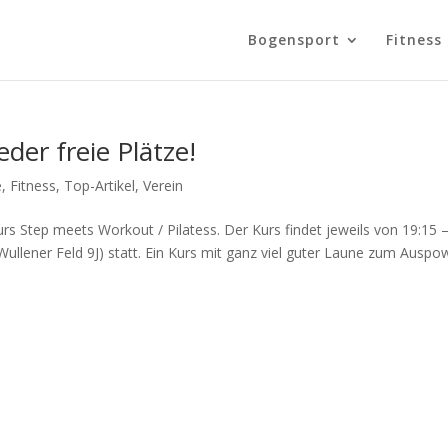
Bogensport
Fitness
der freie Plätze!
e
,
Fitness
,
Top-Artikel
,
Verein
rs Step meets Workout / Pilatess. Der Kurs findet jeweils von 19:15 
Wullener Feld 9J) statt. Ein Kurs mit ganz viel guter Laune zum Auspo