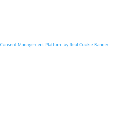
Consent Management Platform by Real Cookie Banner
Archives
June 2026
May 2026
March 2026
February 2026
December 2025
September 2025
July 2025