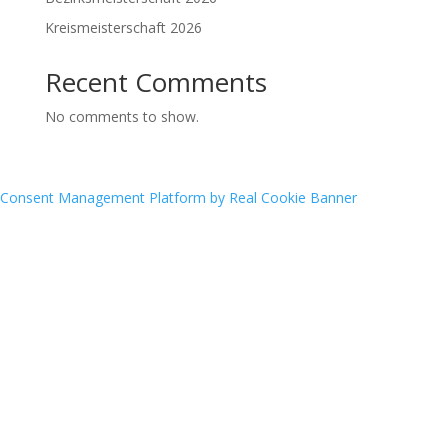
Kreismeisterschaft 2026
Recent Comments
No comments to show.
Consent Management Platform by Real Cookie Banner
Archives
Categories
June 2026
Bogensport
May 2026
Erwachsene
March 2026
Erwachsene
February 2026
Events
December 2025
Fitness
September 2025
Jugend